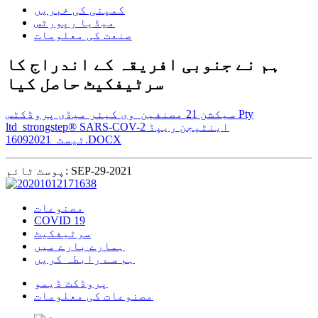
کمپنی کی خبریں
میڈیا رپورٹس
صنعت کی معلومات
ہم نے جنوبی افریقہ کے اندراج کا
سرٹیفکیٹ حاصل کیا
سیکشن 21 مصنفین_وی کیئر میڈی پروڈکٹس Pty
ltd_strongstep® SARS-COV-2 اینٹیجن ریپڈ
ٹیسٹ_16092021.DOCX
پوسٹ ٹائم: SEP-29-2021
مصنوعات
COVID 19
سرٹیفکیٹ
ہمارے بارے میں
ہم سے رابطہ کریں
پروڈکٹ ڈیمو
مصنوعات کی معلومات