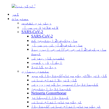
گھر
مصنوعات
ویٹرنری تشخیص
لائوفلائزڈ پی سی آر
SARS-CoV-2
SARS-CoV-2
سارس-کوف -2 اینٹیجن کٹ
سارس کوف -2 آر ٹی پی سی آر
سارس کوف -2 آئی جی جی/آئی جی ایم ریپڈ
ٹیسٹ
تقسیم کار بھرتی
ایک آرڈر رکھیں
ویڈیو گائیڈ
متعدی بیماری
گارڈنریلا/ٹریکوموناس/کینڈیڈا کومبو
گارڈنریلا اندام نہانی
کلیمائڈیا / نیسیریا گونوروروئی
کلیمائڈیا اینٹیجن
Neisseria Gonorrhoeae
کینڈیڈا البیکانز
ٹریکوموناس اندام نہانی
ٹریکوموناس اندام نہانی /کینڈیڈا