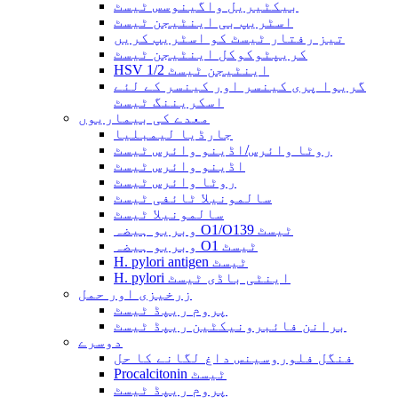
بیکٹیریل واگینوسس ٹیسٹ
اسٹریپ بی اینٹیجن ٹیسٹ
تیز رفتار ٹیسٹ کو اسٹریپ کریں
کریپٹوکوکل اینٹیجن ٹیسٹ
HSV 1/2 اینٹیجن ٹیسٹ
گریوا پری کینسر اور کینسر کے لئے
اسکریننگ ٹیسٹ
معدے کی بیماریوں
جارڈیا لیمبلیا
روٹا وائرس/اڈینو وائرس ٹیسٹ
اڈینو وائرس ٹیسٹ
روٹا وائرس ٹیسٹ
سالمونیلا ٹائفی ٹیسٹ
سالمونیلا ٹیسٹ
وبریو ہیضہ O1/O139 ٹیسٹ
وبریو ہیضہ O1 ٹیسٹ
H. pylori antigen ٹیسٹ
H. pylori اینٹی باڈی ٹیسٹ
زرخیزی اور حمل
پروم ریپڈ ٹیسٹ
برانن فائبرونیکٹین ریپڈ ٹیسٹ
دوسرے
فنگل فلوروسینس داغ لگانے کا حل
Procalcitonin ٹیسٹ
پروم ریپڈ ٹیسٹ