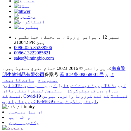
نمبر 12 ، ہوایوان روڈ ، نانجنگ ، جیانگسو ،
210042 PR چین
0086-025-85288506
0086-13222085621
sales@limingbio.com
南京黎
کاپی رائٹس © 2016-2023: تمام حقوق محفوظ ہیں۔
گرم
苏 ICP 备 09058001 号
备案号:
明生物制品有限公司
مصنوعات
-
سائٹ کا نقشہ
کوویڈ -19 ریپڈ ٹیسٹ کٹ
,
ناول کورونا وائرس 2019 این
سی او وی
,
کریپٹوکوکل اینٹیجن ٹیسٹ
,
اینٹی باڈی
Covid-19 ٹیسٹنگ کے لئے کورونا وائرس
,
ہیومن
,
ٹیسٹ کٹ
,
کورونا وائرس IGM/IGG اینٹی باڈی ٹیسٹ
ای میل بھیجیں
واٹس ایپ
وکٹوریہ چین