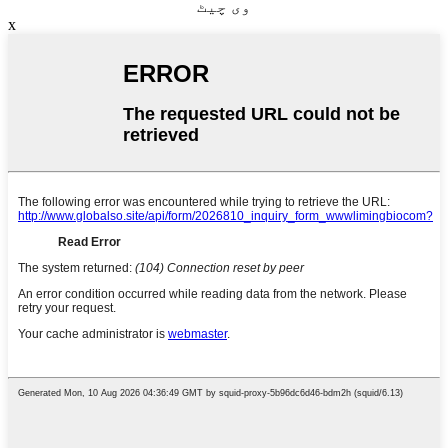
وی چیٹ
x