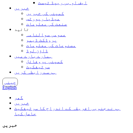
ایف او بی ریپڈ ٹیسٹ
خبریں
کمپنی کی خبریں
میڈیا رپورٹس
صنعت کی معلومات
تائید
عمومی سوالنامہ
پروڈکٹ ڈیمو
مصنوعات کی معلومات
ڈاؤن لوڈ
ہمارے بارے میں
کمپنی پروفائل
سرٹیفکیٹ
ہم سے رابطہ کریں
چینی
English
گھر
خبریں
ہم نے جنوبی افریقہ کے اندراج کا سرٹیفکیٹ
حاصل کیا
خبریں