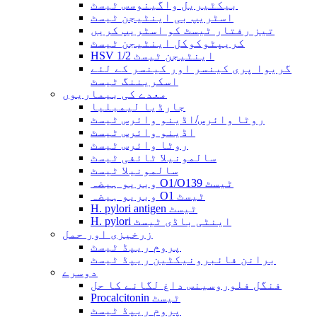
بیکٹیریل واگینوسس ٹیسٹ
اسٹریپ بی اینٹیجن ٹیسٹ
تیز رفتار ٹیسٹ کو اسٹریپ کریں
کریپٹوکوکل اینٹیجن ٹیسٹ
HSV 1/2 اینٹیجن ٹیسٹ
گریوا پری کینسر اور کینسر کے لئے
اسکریننگ ٹیسٹ
معدے کی بیماریوں
جارڈیا لیمبلیا
روٹا وائرس/اڈینو وائرس ٹیسٹ
اڈینو وائرس ٹیسٹ
روٹا وائرس ٹیسٹ
سالمونیلا ٹائفی ٹیسٹ
سالمونیلا ٹیسٹ
وبریو ہیضہ O1/O139 ٹیسٹ
وبریو ہیضہ O1 ٹیسٹ
H. pylori antigen ٹیسٹ
H. pylori اینٹی باڈی ٹیسٹ
زرخیزی اور حمل
پروم ریپڈ ٹیسٹ
برانن فائبرونیکٹین ریپڈ ٹیسٹ
دوسرے
فنگل فلوروسینس داغ لگانے کا حل
Procalcitonin ٹیسٹ
پروم ریپڈ ٹیسٹ