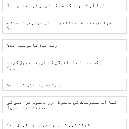
کیا آپ کے پاس کم سے کم آرڈر کی مقدار ہے؟
کیا آپ متعلقہ دستاویزات کی فراہمی کرسکتے
ہیں؟
اوسط لیڈ ٹائم کیا ہے؟
آپ کس قسم کے ادائیگی کے طریقے قبول کرتے
ہیں؟
پروڈکٹ وارنٹی کیا ہے؟
کیا آپ مصنوعات کی محفوظ اور محفوظ فراہمی کی
ضمانت دیتے ہیں؟
شپنگ فیس کے بارے میں کیا خیال ہے؟