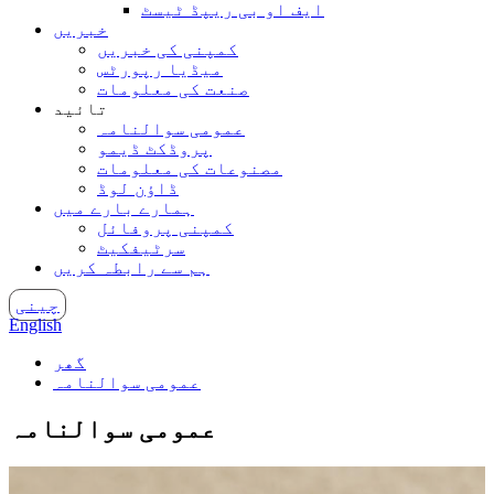
ایف او بی ریپڈ ٹیسٹ
خبریں
کمپنی کی خبریں
میڈیا رپورٹس
صنعت کی معلومات
تائید
عمومی سوالنامہ
پروڈکٹ ڈیمو
مصنوعات کی معلومات
ڈاؤن لوڈ
ہمارے بارے میں
کمپنی پروفائل
سرٹیفکیٹ
ہم سے رابطہ کریں
چینی
English
گھر
عمومی سوالنامہ
عمومی سوالنامہ