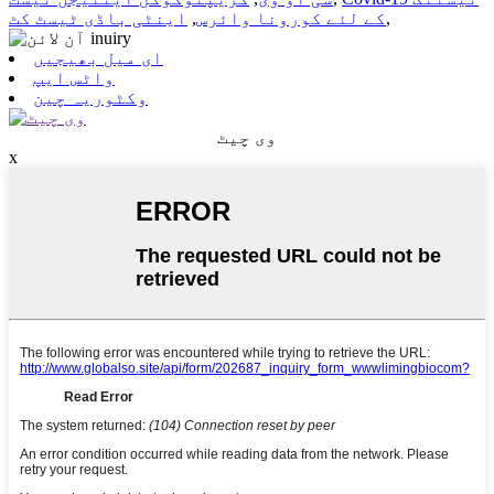
,
کے لئے کورونا وائرس
,
اینٹی باڈی ٹیسٹ کٹ
ای میل بھیجیں
واٹس ایپ
وکٹوریہ چین
وی چیٹ
x