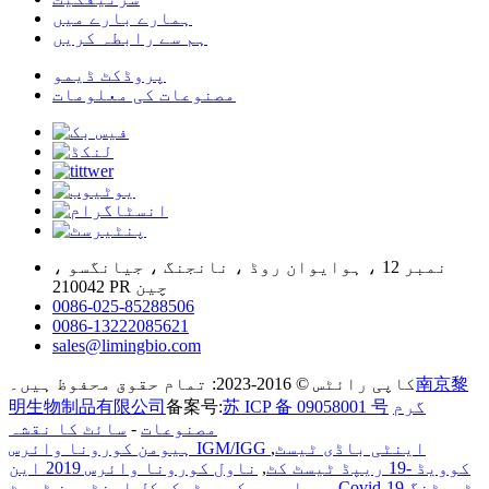
ہمارے بارے میں
ہم سے رابطہ کریں
پروڈکٹ ڈیمو
مصنوعات کی معلومات
نمبر 12 ، ہوایوان روڈ ، نانجنگ ، جیانگسو ،
210042 PR چین
0086-025-85288506
0086-13222085621
sales@limingbio.com
南京黎
کاپی رائٹس © 2016-2023: تمام حقوق محفوظ ہیں۔
گرم
苏 ICP 备 09058001 号
备案号:
明生物制品有限公司
مصنوعات
-
سائٹ کا نقشہ
ہیومن کورونا وائرس IGM/IGG اینٹی باڈی ٹیسٹ
,
کوویڈ -19 ریپڈ ٹیسٹ کٹ
,
ناول کورونا وائرس 2019 این
Covid-19 ٹیسٹنگ
,
سی او وی
,
کریپٹوکوکل اینٹیجن ٹیسٹ