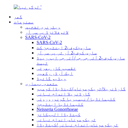
گھر
مصنوعات
ویٹرنری تشخیص
لائوفلائزڈ پی سی آر
SARS-CoV-2
SARS-CoV-2
سارس-کوف -2 اینٹیجن کٹ
سارس کوف -2 آر ٹی پی سی آر
سارس کوف -2 آئی جی جی/آئی جی ایم ریپڈ
ٹیسٹ
تقسیم کار بھرتی
ایک آرڈر رکھیں
ویڈیو گائیڈ
متعدی بیماری
گارڈنریلا/ٹریکوموناس/کینڈیڈا کومبو
گارڈنریلا اندام نہانی
کلیمائڈیا / نیسیریا گونوروروئی
کلیمائڈیا اینٹیجن
Neisseria Gonorrhoeae
کینڈیڈا البیکانز
ٹریکوموناس اندام نہانی
ٹریکوموناس اندام نہانی /کینڈیڈا