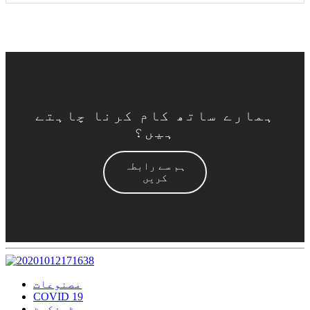
ہمارے ساتھ کام کرنا چاہتے
ہیں؟
ہم سے رابطہ
کریں
مصنوعات
COVID 19
سرٹیفکیٹ