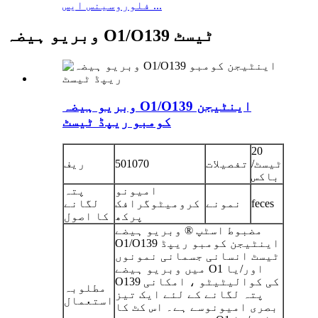
فلوروسینس ایس ...
وبریو ہیضہ O1/O139 ٹیسٹ
وبریو ہیضہ O1/O139 اینٹیجن
کومبو ریپڈ ٹیسٹ
20
ٹیسٹ/
تفصیلات
501070
ریف
باکس
امیونو
پتہ
feces
نمونے
کرومیٹوگرافک
لگانے
پرکھ
کا اصول
مضبوط اسٹپ ® وبریو ہیضے
O1/O139 اینٹیجن کومبو ریپڈ
ٹیسٹ انسانی جسمانی نمونوں
میں وبریو ہیضے O1 اور/یا
O139 کی کوالیٹیٹو ، امکانی
مطلوبہ
پتہ لگانے کے لئے ایک تیز
استعمال
بصری امیونوسے ہے۔ اس کٹ کا