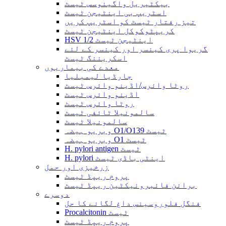
بیکٹیریل واگینوسس ٹیسٹ
اسٹریپ بی اینٹیجن ٹیسٹ
تیز رفتار ٹیسٹ کو اسٹریپ کریں
کریپٹوکوکل اینٹیجن ٹیسٹ
HSV 1/2 اینٹیجن ٹیسٹ
گریوا پری کینسر اور کینسر کے لئے
اسکریننگ ٹیسٹ
معدے کی بیماریوں
جارڈیا لیمبلیا
روٹا وائرس/اڈینو وائرس ٹیسٹ
اڈینو وائرس ٹیسٹ
روٹا وائرس ٹیسٹ
سالمونیلا ٹائفی ٹیسٹ
سالمونیلا ٹیسٹ
وبریو ہیضہ O1/O139 ٹیسٹ
وبریو ہیضہ O1 ٹیسٹ
H. pylori antigen ٹیسٹ
H. pylori اینٹی باڈی ٹیسٹ
زرخیزی اور حمل
پروم ریپڈ ٹیسٹ
برانن فائبرونیکٹین ریپڈ ٹیسٹ
دوسرے
فنگل فلوروسینس داغ لگانے کا حل
Procalcitonin ٹیسٹ
پروم ریپڈ ٹیسٹ