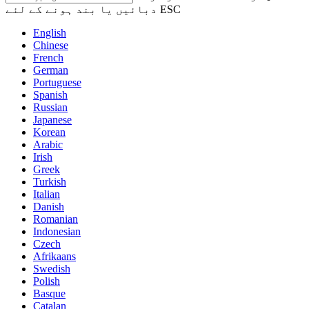
دبائیں یا بند ہونے کے لئے ESC
English
Chinese
French
German
Portuguese
Spanish
Russian
Japanese
Korean
Arabic
Irish
Greek
Turkish
Italian
Danish
Romanian
Indonesian
Czech
Afrikaans
Swedish
Polish
Basque
Catalan