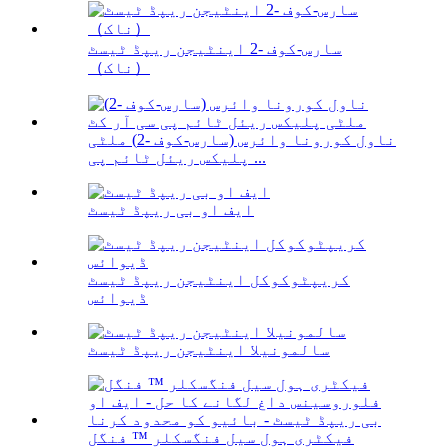
سارس-کوف -2 اینٹیجن ریپڈ ٹیسٹ
（ناک）
ناول کورونا وائرس (سارس-کوف -2) ملٹی
پلیکس ریئل ٹائم پی ...
ایف او بی ریپڈ ٹیسٹ
کریپٹوکوکل اینٹیجن ریپڈ ٹیسٹ
ڈیوائس
سالمونیلا اینٹیجن ریپڈ ٹیسٹ
فیکٹری ہول سیل فنگسکلر ™ فنگل