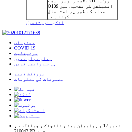
مقصد وبریو ہیضے O1 اور/یا
O139 انفیکشن کی تشخیص میں
امداد کے طور پر استعمال
کرنا ہے۔
انکوائری
تفصیل
مصنوعات
COVID 19
سرٹیفکیٹ
ہمارے بارے میں
ہم سے رابطہ کریں
پروڈکٹ ڈیمو
مصنوعات کی معلومات
نمبر 12 ، ہوایوان روڈ ، نانجنگ ، جیانگسو ،
210042 PR چین