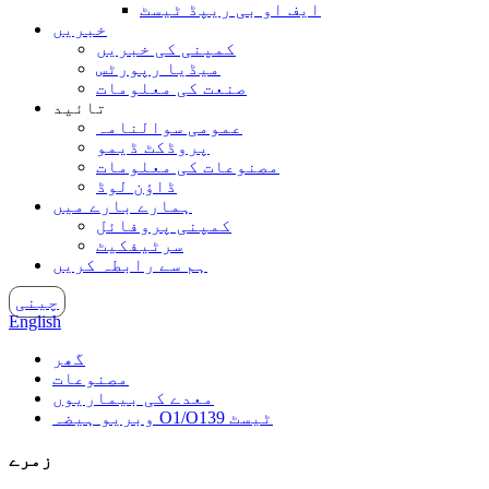
ایف او بی ریپڈ ٹیسٹ
خبریں
کمپنی کی خبریں
میڈیا رپورٹس
صنعت کی معلومات
تائید
عمومی سوالنامہ
پروڈکٹ ڈیمو
مصنوعات کی معلومات
ڈاؤن لوڈ
ہمارے بارے میں
کمپنی پروفائل
سرٹیفکیٹ
ہم سے رابطہ کریں
چینی
English
گھر
مصنوعات
معدے کی بیماریوں
وبریو ہیضہ O1/O139 ٹیسٹ
زمرے