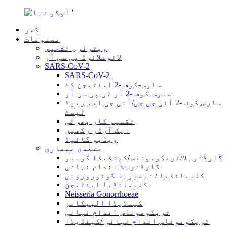
گھر
مصنوعات
ویٹرنری تشخیص
لائوفلائزڈ پی سی آر
SARS-CoV-2
SARS-CoV-2
سارس-کوف -2 اینٹیجن کٹ
سارس کوف -2 آر ٹی پی سی آر
سارس کوف -2 آئی جی جی/آئی جی ایم ریپڈ
ٹیسٹ
تقسیم کار بھرتی
ایک آرڈر رکھیں
ویڈیو گائیڈ
متعدی بیماری
گارڈنریلا/ٹریکوموناس/کینڈیڈا کومبو
گارڈنریلا اندام نہانی
کلیمائڈیا / نیسیریا گونوروروئی
کلیمائڈیا اینٹیجن
Neisseria Gonorrhoeae
کینڈیڈا البیکانز
ٹریکوموناس اندام نہانی
ٹریکوموناس اندام نہانی /کینڈیڈا