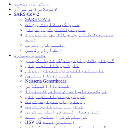
ویٹرنری تشخیص
لائوفلائزڈ پی سی آر
SARS-CoV-2
SARS-CoV-2
سارس-کوف -2 اینٹیجن کٹ
سارس کوف -2 آر ٹی پی سی آر
سارس کوف -2 آئی جی جی/آئی جی ایم ریپڈ
ٹیسٹ
تقسیم کار بھرتی
ایک آرڈر رکھیں
متعدی بیماری
گارڈنریلا/ٹریکوموناس/کینڈیڈا کومبو
گارڈنریلا اندام نہانی
کلیمائڈیا / نیسیریا گونوروروئی
کلیمائڈیا اینٹیجن
Neisseria Gonorrhoeae
کینڈیڈا البیکانز
ٹریکوموناس اندام نہانی /کینڈیڈا
ٹریکوموناس اندام نہانی
بیکٹیریل واگینوسس ٹیسٹ
اسٹریپ بی اینٹیجن ٹیسٹ
تیز رفتار ٹیسٹ کو اسٹریپ کریں
کریپٹوکوکل اینٹیجن ٹیسٹ
HSV 1/2 اینٹیجن ٹیسٹ
گریوا پری کینسر اور کینسر کے لئے