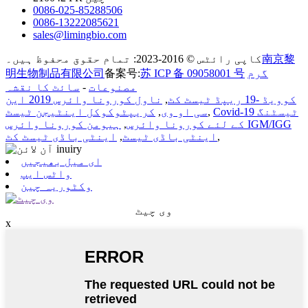
0086-025-85288506
0086-13222085621
sales@limingbio.com
南京黎
کاپی رائٹس © 2016-2023: تمام حقوق محفوظ ہیں۔
گرم
苏 ICP 备 09058001 号
备案号:
明生物制品有限公司
مصنوعات
-
سائٹ کا نقشہ
کوویڈ -19 ریپڈ ٹیسٹ کٹ
,
ناول کورونا وائرس 2019 این
Covid-19 ٹیسٹنگ
,
سی او وی
,
کریپٹوکوکل اینٹیجن ٹیسٹ
کے لئے کورونا وائرس
,
ہیومن کورونا وائرس IGM/IGG
,
اینٹی باڈی ٹیسٹ
,
اینٹی باڈی ٹیسٹ کٹ
ای میل بھیجیں
واٹس ایپ
وکٹوریہ چین
وی چیٹ
x