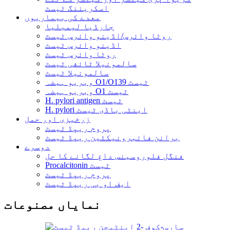
اسکریننگ ٹیسٹ
معدے کی بیماریوں
جارڈیا لیمبلیا
روٹا وائرس/اڈینو وائرس ٹیسٹ
اڈینو وائرس ٹیسٹ
روٹا وائرس ٹیسٹ
سالمونیلا ٹائفی ٹیسٹ
سالمونیلا ٹیسٹ
وبریو ہیضہ O1/O139 ٹیسٹ
وبریو ہیضہ O1 ٹیسٹ
H. pylori antigen ٹیسٹ
H. pylori اینٹی باڈی ٹیسٹ
زرخیزی اور حمل
پروم ریپڈ ٹیسٹ
برانن فائبرونیکٹین ریپڈ ٹیسٹ
دوسرے
فنگل فلوروسینس داغ لگانے کا حل
Procalcitonin ٹیسٹ
پروم ریپڈ ٹیسٹ
ایف او بی ریپڈ ٹیسٹ
نمایاں مصنوعات