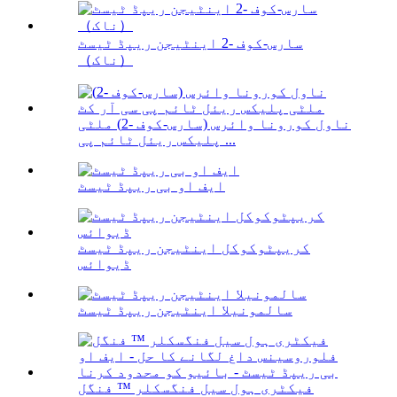
سارس-کوف -2 اینٹیجن ریپڈ ٹیسٹ
（ناک）
ناول کورونا وائرس (سارس-کوف -2) ملٹی
پلیکس ریئل ٹائم پی ...
ایف او بی ریپڈ ٹیسٹ
کریپٹوکوکل اینٹیجن ریپڈ ٹیسٹ
ڈیوائس
سالمونیلا اینٹیجن ریپڈ ٹیسٹ
فیکٹری ہول سیل فنگسکلر ™ فنگل