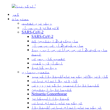
گھر
مصنوعات
ویٹرنری تشخیص
لائوفلائزڈ پی سی آر
SARS-CoV-2
SARS-CoV-2
سارس-کوف -2 اینٹیجن کٹ
سارس کوف -2 آر ٹی پی سی آر
سارس کوف -2 آئی جی جی/آئی جی ایم ریپڈ
ٹیسٹ
تقسیم کار بھرتی
ایک آرڈر رکھیں
ویڈیو گائیڈ
متعدی بیماری
گارڈنریلا/ٹریکوموناس/کینڈیڈا کومبو
گارڈنریلا اندام نہانی
کلیمائڈیا / نیسیریا گونوروروئی
کلیمائڈیا اینٹیجن
Neisseria Gonorrhoeae
کینڈیڈا البیکانز
ٹریکوموناس اندام نہانی
ٹریکوموناس اندام نہانی /کینڈیڈا