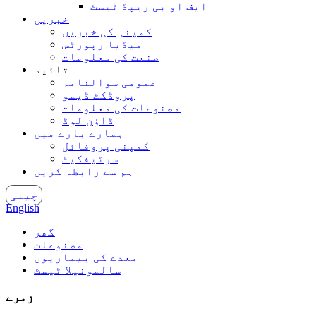
ایف او بی ریپڈ ٹیسٹ
خبریں
کمپنی کی خبریں
میڈیا رپورٹس
صنعت کی معلومات
تائید
عمومی سوالنامہ
پروڈکٹ ڈیمو
مصنوعات کی معلومات
ڈاؤن لوڈ
ہمارے بارے میں
کمپنی پروفائل
سرٹیفکیٹ
ہم سے رابطہ کریں
چینی
English
گھر
مصنوعات
معدے کی بیماریوں
سالمونیلا ٹیسٹ
زمرے