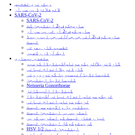
ویٹرنری تشخیص
لائوفلائزڈ پی سی آر
SARS-CoV-2
SARS-CoV-2
سارس-کوف -2 اینٹیجن کٹ
سارس کوف -2 آر ٹی پی سی آر
سارس کوف -2 آئی جی جی/آئی جی ایم ریپڈ
ٹیسٹ
تقسیم کار بھرتی
ایک آرڈر رکھیں
متعدی بیماری
گارڈنریلا/ٹریکوموناس/کینڈیڈا کومبو
گارڈنریلا اندام نہانی
کلیمائڈیا / نیسیریا گونوروروئی
کلیمائڈیا اینٹیجن
Neisseria Gonorrhoeae
کینڈیڈا البیکانز
ٹریکوموناس اندام نہانی /کینڈیڈا
ٹریکوموناس اندام نہانی
بیکٹیریل واگینوسس ٹیسٹ
اسٹریپ بی اینٹیجن ٹیسٹ
تیز رفتار ٹیسٹ کو اسٹریپ کریں
کریپٹوکوکل اینٹیجن ٹیسٹ
HSV 1/2 اینٹیجن ٹیسٹ
گریوا پری کینسر اور کینسر کے لئے