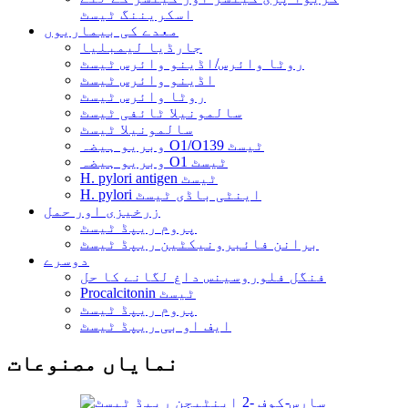
اسکریننگ ٹیسٹ
معدے کی بیماریوں
جارڈیا لیمبلیا
روٹا وائرس/اڈینو وائرس ٹیسٹ
اڈینو وائرس ٹیسٹ
روٹا وائرس ٹیسٹ
سالمونیلا ٹائفی ٹیسٹ
سالمونیلا ٹیسٹ
وبریو ہیضہ O1/O139 ٹیسٹ
وبریو ہیضہ O1 ٹیسٹ
H. pylori antigen ٹیسٹ
H. pylori اینٹی باڈی ٹیسٹ
زرخیزی اور حمل
پروم ریپڈ ٹیسٹ
برانن فائبرونیکٹین ریپڈ ٹیسٹ
دوسرے
فنگل فلوروسینس داغ لگانے کا حل
Procalcitonin ٹیسٹ
پروم ریپڈ ٹیسٹ
ایف او بی ریپڈ ٹیسٹ
نمایاں مصنوعات