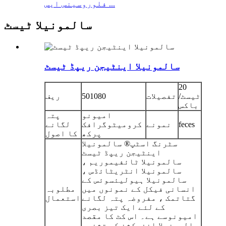
فلوروسینس ایس ...
سالمونیلا ٹیسٹ
سالمونیلا اینٹیجن ریپڈ ٹیسٹ
20
ٹیسٹ/
تفصیلات
501080
ریف
باکس
امیونو
پتہ
feces
نمونے
کرومیٹوگرافک
لگانے
پرکھ
کا اصول
سٹرنگ اسٹپ® سالمونیلا
اینٹیجن ریپڈ ٹیسٹ
سالمونیلا ٹائفیموریم ،
سالمونیلا انٹریٹائڈس ،
سالمونیلا ہیولیئسوئس کے
انسانی فیکل کے نمونوں میں
مطلوبہ
گتاتمک ، مفروضہ پتہ لگانے
استعمال
کے لئے ایک تیز بصری
امیونوسے ہے۔ اس کٹ کا مقصد
سالمونیلا انفیکشن کی تشخیص