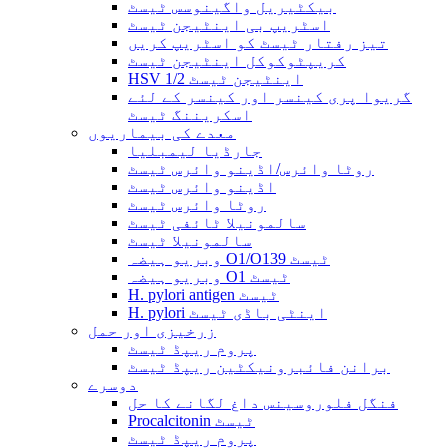
بیکٹیریل واگینوسس ٹیسٹ
اسٹریپ بی اینٹیجن ٹیسٹ
تیز رفتار ٹیسٹ کو اسٹریپ کریں
کریپٹوکوکل اینٹیجن ٹیسٹ
HSV 1/2 اینٹیجن ٹیسٹ
گریوا پری کینسر اور کینسر کے لئے
اسکریننگ ٹیسٹ
معدے کی بیماریوں
جارڈیا لیمبلیا
روٹا وائرس/اڈینو وائرس ٹیسٹ
اڈینو وائرس ٹیسٹ
روٹا وائرس ٹیسٹ
سالمونیلا ٹائفی ٹیسٹ
سالمونیلا ٹیسٹ
وبریو ہیضہ O1/O139 ٹیسٹ
وبریو ہیضہ O1 ٹیسٹ
H. pylori antigen ٹیسٹ
H. pylori اینٹی باڈی ٹیسٹ
زرخیزی اور حمل
پروم ریپڈ ٹیسٹ
برانن فائبرونیکٹین ریپڈ ٹیسٹ
دوسرے
فنگل فلوروسینس داغ لگانے کا حل
Procalcitonin ٹیسٹ
پروم ریپڈ ٹیسٹ