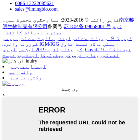
0086-13222085621
sales@limingbio.com
南京黎
کاپی رائٹس © 2016-2023: تمام حقوق محفوظ ہیں۔
گرم
苏 ICP 备 09058001 号
备案号:
明生物制品有限公司
مصنوعات
-
سائٹ کا نقشہ
کوویڈ -19 ریپڈ ٹیسٹ کٹ
,
اینٹی باڈی ٹیسٹ کٹ
,
ہیومن
کورونا وائرس IGM/IGG اینٹی باڈی ٹیسٹ
,
ناول
Covid-19 ٹیسٹنگ کے
,
کورونا وائرس 2019 این سی او وی
,
لئے کورونا وائرس
,
کریپٹوکوکل اینٹیجن ٹیسٹ
ای میل بھیجیں
واٹس ایپ
وکٹوریہ چین
وی چیٹ
x