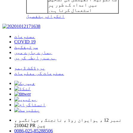
میں امداد کے طور پر
استعمال کرنا ہے۔
انکوائری
تفصیل
مصنوعات
COVID 19
سرٹیفکیٹ
ہمارے بارے میں
ہم سے رابطہ کریں
پروڈکٹ ڈیمو
مصنوعات کی معلومات
نمبر 12 ، ہوایوان روڈ ، نانجنگ ، جیانگسو ،
210042 PR چین
0086-025-85288506