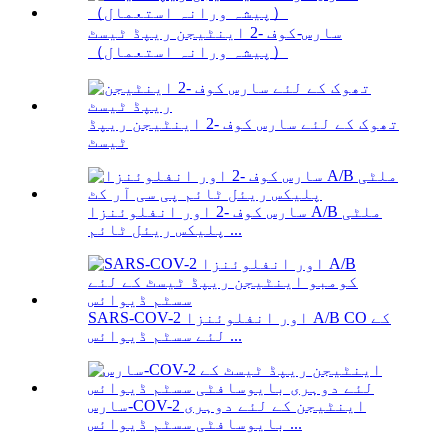
سارس-کوف -2 اینٹیجن ریپڈ ٹیسٹ
（پیشہ ورانہ استعمال）
تھوک کے لئے سارس کوف -2 اینٹیجن ریپڈ
ٹیسٹ
سارس کوف -2 اور انفلوئنزا A/B ملٹی
پلیکس ریئل ٹائم ...
SARS-COV-2 اور انفلوئنزا A/B CO کے
لئے سسٹم ڈیوائس ...
سارس-COV-2 اینٹیجن کے لئے دوہری
بایوسافٹی سسٹم ڈیوائس ...