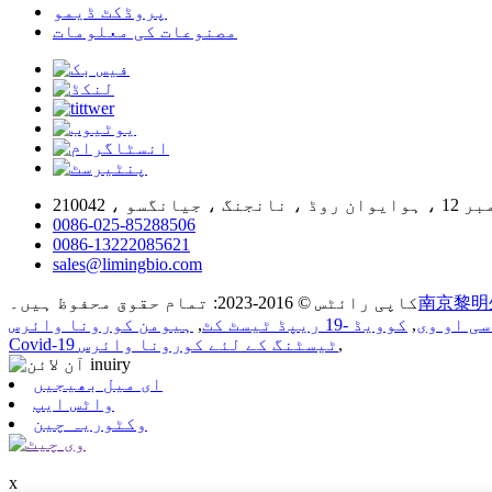
پروڈکٹ ڈیمو
مصنوعات کی معلومات
0086-025-85288506
0086-13222085621
sales@limingbio.com
南京黎明
کاپی رائٹس © 2016-2023: تمام حقوق محفوظ ہیں۔
,
کوویڈ -19 ریپڈ ٹیسٹ کٹ
,
,
Covid-19 ٹیسٹنگ کے لئے کورونا وائرس
ای میل بھیجیں
واٹس ایپ
وکٹوریہ چین
x