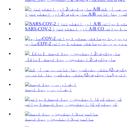
سارس-کوف -2 اینٹیجن ریپڈ ٹیسٹ （ناک）
ایف او بی ریپڈ ٹیسٹ
کریپٹوکوکل اینٹیجن ریپڈ ٹیسٹ ڈیوائس
سالمونیلا اینٹیجن ریپڈ ٹیسٹ