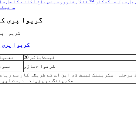
فیکٹری ہول سیل فنگسکلر ™ فنگل فلوروسینس ایس ...
گریوا پری کی
گریوا پری 
20 ٹیسٹ/باکس
تفصیلا
گریوا جھاڑو
نمون
 مرحلہ اسکریننگ ٹیسٹ ڈی این اے کے طریقہ کار سے زیاد
اسکریننگ میں زیادہ درست اور لا