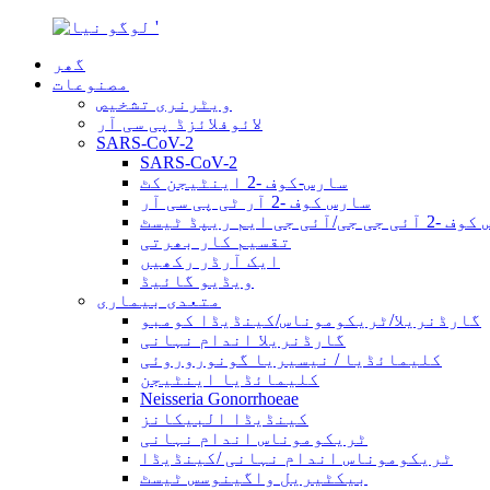
گھر
مصنوعات
ویٹرنری تشخیص
لائوفلائزڈ پی سی آر
SARS-CoV-2
SARS-CoV-2
سارس-کوف -2 اینٹیجن کٹ
سارس کوف -2 آر ٹی پی سی آر
ی جی/آئی جی ایم ریپڈ ٹیسٹ
تقسیم کار بھرتی
ایک آرڈر رکھیں
ویڈیو گائیڈ
متعدی بیماری
گارڈنریلا/ٹریکوموناس/کینڈیڈا کومبو
گارڈنریلا اندام نہانی
کلیمائڈیا / نیسیریا گونوروروئی
کلیمائڈیا اینٹیجن
Neisseria Gonorrhoeae
کینڈیڈا البیکانز
ٹریکوموناس اندام نہانی
ٹریکوموناس اندام نہانی /کینڈیڈا
بیکٹیریل واگینوسس ٹیسٹ