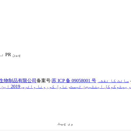
نمبر 12 ، ہوایوان روڈ ، نانجنگ ، جیانگسو ، 210042 PR چین
سائٹ کا نقشہ
苏 ICP 备 09058001 号
备案号:
生物制品有限公司
ریپٹوکوکل اینٹیجن ٹیسٹ
,
ناول کورونا وائرس 2019 این سی او وی
وی چیٹ