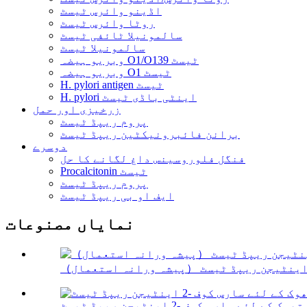
اڈینو وائرس ٹیسٹ
روٹا وائرس ٹیسٹ
سالمونیلا ٹائفی ٹیسٹ
سالمونیلا ٹیسٹ
وبریو ہیضہ O1/O139 ٹیسٹ
وبریو ہیضہ O1 ٹیسٹ
H. pylori antigen ٹیسٹ
H. pylori اینٹی باڈی ٹیسٹ
زرخیزی اور حمل
پروم ریپڈ ٹیسٹ
برانن فائبرونیکٹین ریپڈ ٹیسٹ
دوسرے
فنگل فلوروسینس داغ لگانے کا حل
Procalcitonin ٹیسٹ
پروم ریپڈ ٹیسٹ
ایف او بی ریپڈ ٹیسٹ
نمایاں مصنوعات
تھوک کے لئے سارس کوف -2 اینٹیجن ریپڈ ٹیسٹ