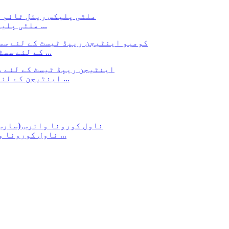
سارس کوف -2 اور انفلوئنزا A/B ملٹی پلیکس ریئل ٹائم ...
SARS-COV-2 اور انفلوئنزا A/B CO کے لئے سسٹم ڈیوائس ...
سارس-COV-2 اینٹیجن کے لئے دوہری بایوسافٹی سسٹم ڈیوائس ...
ناول کورونا وائرس (سارس-کوف -2) ملٹی پلیکس ریئل ٹائم پی ...