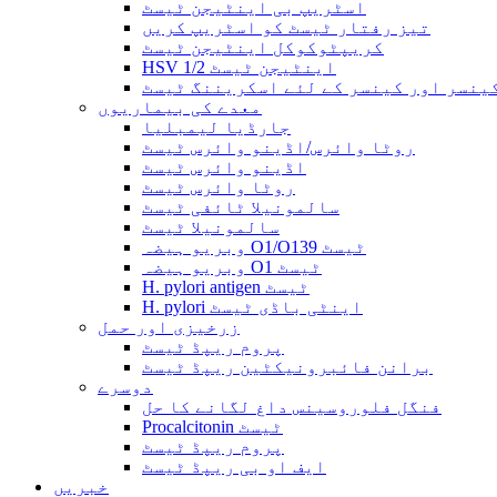
اسٹریپ بی اینٹیجن ٹیسٹ
تیز رفتار ٹیسٹ کو اسٹریپ کریں
کریپٹوکوکل اینٹیجن ٹیسٹ
HSV 1/2 اینٹیجن ٹیسٹ
ینسر اور کینسر کے لئے اسکریننگ ٹیسٹ
معدے کی بیماریوں
جارڈیا لیمبلیا
روٹا وائرس/اڈینو وائرس ٹیسٹ
اڈینو وائرس ٹیسٹ
روٹا وائرس ٹیسٹ
سالمونیلا ٹائفی ٹیسٹ
سالمونیلا ٹیسٹ
وبریو ہیضہ O1/O139 ٹیسٹ
وبریو ہیضہ O1 ٹیسٹ
H. pylori antigen ٹیسٹ
H. pylori اینٹی باڈی ٹیسٹ
زرخیزی اور حمل
پروم ریپڈ ٹیسٹ
برانن فائبرونیکٹین ریپڈ ٹیسٹ
دوسرے
فنگل فلوروسینس داغ لگانے کا حل
Procalcitonin ٹیسٹ
پروم ریپڈ ٹیسٹ
ایف او بی ریپڈ ٹیسٹ
خبریں