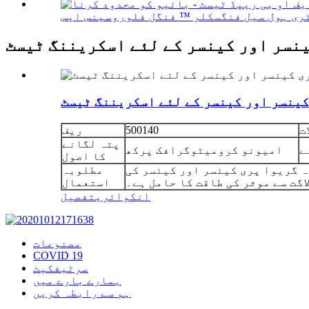
نسر اور کینسر کے لئے اسکریننگ ٹیسٹ
کینسر اور کینسر کے لئے اسکریننگ ٹیسٹ
ت
500140
ریف
پتہ لگانے
ے
امیونو کرومیٹوگرافک پرکھ
کا اصول
ہ گریوا پری کینسر اور کینسر کی
مطلوبہ
گت سے موثر کی طاقت کا حامل ہے۔
استعمال
انکوائری
تفصیل
مصنوعات
COVID 19
سرٹیفکیٹ
ہمارے بارے میں
ہم سے رابطہ کریں