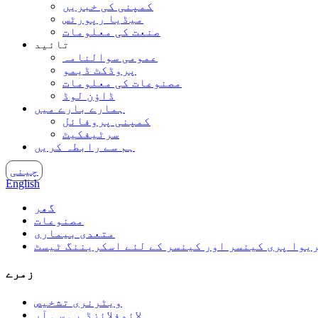
کمپنی کی خبریں
میڈیا رپورٹس
صنعت کی معلومات
تائید
عمومی سوالنامہ
پروڈکٹ ڈیمو
مصنوعات کی معلومات
ڈاؤن لوڈ
ہمارے بارے میں
کمپنی پروفائل
سرٹیفکیٹ
ہم سے رابطہ کریں
چینی
English
گھر
مصنوعات
متعدی بیماری
یوا پری کینسر اور کینسر کے لئے اسکریننگ ٹیسٹ
زمرے
ویٹرنری تشخیص
لائوفلائزڈ پی سی آر