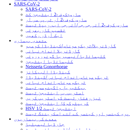
SARS-CoV-2
SARS-CoV-2
سارس-کوف -2 اینٹیجن کٹ
سارس کوف -2 آر ٹی پی سی آر
سارس کوف -2 آئی جی جی/آئی جی ایم ریپڈ ٹیسٹ
تقسیم کار بھرتی
ایک آرڈر رکھیں
متعدی بیماری
گارڈنریلا/ٹریکوموناس/کینڈیڈا کومبو
گارڈنریلا اندام نہانی
کلیمائڈیا / نیسیریا گونوروروئی
کلیمائڈیا اینٹیجن
Neisseria Gonorrhoeae
کینڈیڈا البیکانز
ٹریکوموناس اندام نہانی /کینڈیڈا
ٹریکوموناس اندام نہانی
بیکٹیریل واگینوسس ٹیسٹ
اسٹریپ بی اینٹیجن ٹیسٹ
تیز رفتار ٹیسٹ کو اسٹریپ کریں
کریپٹوکوکل اینٹیجن ٹیسٹ
HSV 1/2 اینٹیجن ٹیسٹ
پری کینسر اور کینسر کے لئے اسکریننگ ٹیسٹ
معدے کی بیماریوں
جارڈیا لیمبلیا
روٹا وائرس/اڈینو وائرس ٹیسٹ