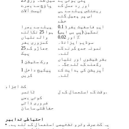
پٹی ہوتی ہے
25 سیل شدہ ورق
اور رد عمل کے
پاؤچ سے بھرے
ریجنٹس پہلے سے ہی
ٹیسٹ آلات
اس پر پھیل گئے
خطے
0.1 ایم فاسفیٹ بفرڈ
پہلے سے بھرا
نمکین (پی بی ایس)
ہوا 25 نکالنے
اور 0.02 ٪
والے نلیاں
سوڈیم ایزائڈ۔
کمزوری بفر
نمونہ جمع کرنے کے
جھاڑو کے 25
لئے۔
پیک
بفر شیشوں اور نلیاں
1 ورک سٹیشن
رکھنے کے لئے جگہ۔
آپریشن کی ہدایت کے
1 پیکیج داخل
لئے۔
کریں
کٹ اجزاء
وقت کے استعمال کے ل.
ٹائمر
کوئی بھی
ضروری ذاتی
حفاظتی سامان
احتیاطی تدابیر
• یہ کٹ صرف وٹرو تشخیصی استعمال کے لئے ہے۔