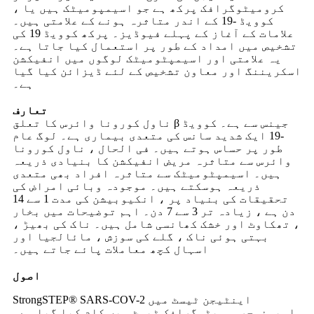
کرومیٹوگرافک پرکھ ہے جو اسیمپومیٹک ہیں یا ،
کوویڈ -19 کے اندر متاثرہ ہونے کے علامتی ہیں۔
علامات کے آغاز کے پہلے فیوڈیز۔ پرکھ کوویڈ 19 کی
تشخیص میں امداد کے طور پر استعمال کیا جاتا ہے۔
یہ علامتی اور اسیمپٹومیٹک لوگوں میں انفیکشن
اسکریننگ اور معاون تشخیص کے لئے ڈیزائن کیا گیا
ہے۔
تعارف
ناول کورونا وائرس کا تعلق β جینس سے ہے۔ کوویڈ
-19 ایک شدید سانس کی متعدی بیماری ہے۔ لوگ عام
طور پر حساس ہوتے ہیں۔ فی الحال ، ناول کورونا
وائرس سے متاثرہ مریض انفیکشن کا بنیادی ذریعہ
ہیں۔ اسیمپٹومیٹک سے متاثرہ افراد بھی متعدی
ذریعہ ہوسکتے ہیں۔ موجودہ وبائی امراض کی
تحقیقات کی بنیاد پر ، انکیوبیشن کی مدت 1 سے 14
دن ہے ، زیادہ تر 3 سے 7 دن۔ اہم توضیحات میں بخار
، تھکاوٹ اور خشک کھانسی شامل ہیں۔ ناک کی بھیڑ ،
بہتی ہوئی ناک ، گلے کی سوزش ، مائالجیا اور
اسہال کچھ معاملات پائے جاتے ہیں۔
اصول
StrongSTEP® SARS-COV-2 اینٹیجن ٹیسٹ میں
امیونوچروومیٹوگرافک ٹیسٹ میں کام کیا گیا ہے۔