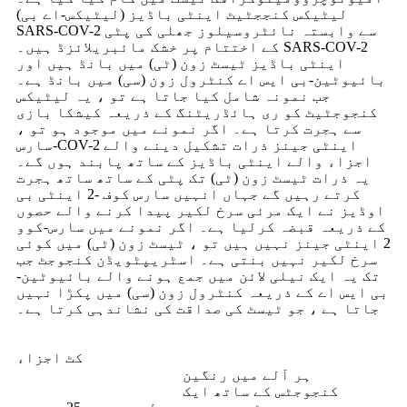
لیٹیکس کنججٹیٹ اینٹی باڈیز (لیٹیکس-اے بی)
SARS-COV-2 سے وابستہ نائٹروسیلوز جھلی کی پٹی
کے اختتام پر خشک مائبریلائزڈ ہیں۔ SARS-COV-2
اینٹی باڈیز ٹیسٹ زون (ٹی) میں بانڈ ہیں اور
بائیوٹین-بی ایس اے کنٹرول زون (سی) میں بانڈ ہے۔
جب نمونہ شامل کیا جاتا ہے تو ، یہ لیٹیکس
کنجوجٹیٹ کو ری ہائڈریٹنگ کے ذریعہ کیشکا بازی
سے ہجرت کرتا ہے۔ اگر نمونے میں موجود ہو تو ،
سارس-COV-2 اینٹی جینز ذرات تشکیل دینے والے
اجزاء والے اینٹی باڈیز کے ساتھ پابند ہوں گے۔
یہ ذرات ٹیسٹ زون (ٹی) تک پٹی کے ساتھ ساتھ ہجرت
کرتے رہیں گے جہاں انہیں سارس کوف -2 اینٹی بی
اوڈیز نے ایک مرئی سرخ لکیر پیدا کرنے والے حصوں
کے ذریعہ قبضہ کرلیا ہے۔ اگر نمونے میں سارس-کوو
2 اینٹی جینز نہیں ہیں تو ، ٹیسٹ زون (ٹی) میں کوئی
سرخ لکیر نہیں بنتی ہے۔ اسٹریپٹویڈن کنجوجٹ جب
تک یہ ایک نیلی لائن میں جمع ہونے والے بائیوٹین-
بی ایس اے کے ذریعہ کنٹرول زون (سی) میں پکڑا نہیں
جاتا ہے ، جو ٹیسٹ کی صداقت کی نشاندہی کرتا ہے۔
کٹ اجزاء
ہر آلے میں رنگین
کنجوجٹس کے ساتھ ایک