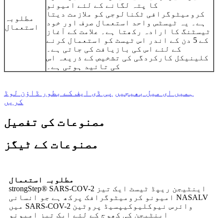
کا پتہ لگانے کے لئے امیونو
کرومیٹوگرافی ٹکنالوجی کو ملازمت دیتا
مطلوبہ
ہے۔ یہ ٹیسٹس واحد استعمال صرف اور خود
استعمال
ٹیسٹنگ کا ارادہ رکھتا ہے۔ علامت کے آغاز
کے 5 دن کے اندر اس ٹیسٹ کو استعمال کرنے
کے لئے اس کی بازیافت کی جاتی ہے۔
کلینیکل کارکردگی کی تشخیص کے ذریعہ اس
کی تائید ہوتی ہے۔
ہمیں ای میل بھیجیں
پی ڈی ایف کے بطور ڈاؤن لوڈ
کریں
مصنوعات کی تفصیل
مصنوعات کے ٹیگز
مطلوبہ استعمال
strongStep® SARS-COV-2 اینٹیجن ریپڈ ٹیسٹ ایک تیز
امیونو کرومیٹوگرافک پرکھ ہے جو انسانی NASALV
میں SARS-COV-2 وائرس نیوکلیوکیپسیڈ پروٹین
اینٹیجن کی کھوج کے لئے ایک تیز امیونو