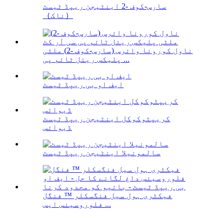
سارس-کوف -2 اینٹیجن ریپڈ ٹیسٹ
（ناک）
ناول کورونا وائرس (سارس-کوف -2) ملٹی
پلیکس ریئل ٹائم پی ...
ایف او بی ریپڈ ٹیسٹ
کریپٹوکوکل اینٹیجن ریپڈ ٹیسٹ
ڈیوائس
سالمونیلا اینٹیجن ریپڈ ٹیسٹ
فیکٹری ہول سیل فنگسکلر ™ فنگل
فلوروسینس ایس ...