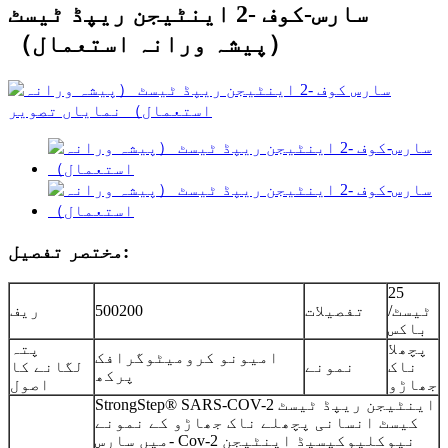
سارس-کوف -2 اینٹیجن ریپڈ ٹیسٹ
（پیشہ ورانہ استعمال）
مختصر تفصیل:
25
ٹیسٹ/
تفصیلات
500200
ریف
باکس
پچھلا
پتہ
امیونو کرومیٹوگرافک
ناک
نمونے
لگانے کا
پرکھ
جھاڑو
اصول
StrongStep® SARS-COV-2 اینٹیجن ریپڈ ٹیسٹ
کیسٹ انسانی پچھلے ناک جھاڑو کے نمونے
میں سارس- Cov-2 نیوکلیوکپسیڈ اینٹیجن