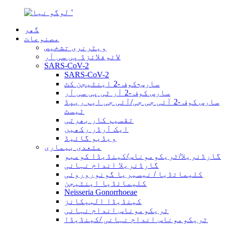
گھر
مصنوعات
ویٹرنری تشخیص
لائوفلائزڈ پی سی آر
SARS-CoV-2
SARS-CoV-2
سارس-کوف -2 اینٹیجن کٹ
سارس کوف -2 آر ٹی پی سی آر
سارس کوف -2 آئی جی جی/آئی جی ایم ریپڈ
ٹیسٹ
تقسیم کار بھرتی
ایک آرڈر رکھیں
ویڈیو گائیڈ
متعدی بیماری
گارڈنریلا/ٹریکوموناس/کینڈیڈا کومبو
گارڈنریلا اندام نہانی
کلیمائڈیا / نیسیریا گونوروروئی
کلیمائڈیا اینٹیجن
Neisseria Gonorrhoeae
کینڈیڈا البیکانز
ٹریکوموناس اندام نہانی
ٹریکوموناس اندام نہانی /کینڈیڈا