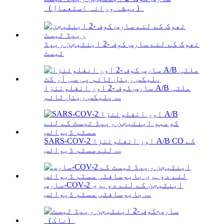
（پیشہ ورانہ استعمال）
تھوک کے لئے سارس کوف -2 اینٹیجن ریپڈ
ٹیسٹ
سارس کوف -2 اور انفلوئنزا A/B ملٹی
پلیکس ریئل ٹائم ...
SARS-COV-2 اور انفلوئنزا A/B CO کے
لئے سسٹم ڈیوائس ...
سارس-COV-2 اینٹیجن کے لئے دوہری
بایوسافٹی سسٹم ڈیوائس ...