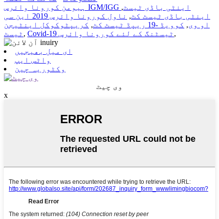
ہیومن کورونا وائرس IGM/IGG اینٹی باڈی ٹیسٹ
,
اینٹی باڈی ٹیسٹ کٹ
,
ناول کورونا وائرس 2019 این سی
او وی
,
کوویڈ -19 ریپڈ ٹیسٹ کٹ
,
کریپٹوکوکل اینٹیجن
,
Covid-19 ٹیسٹنگ کے لئے کورونا وائرس
,
ٹیسٹ
ای میل بھیجیں
واٹس ایپ
وکٹوریہ چین
وی چیٹ
x