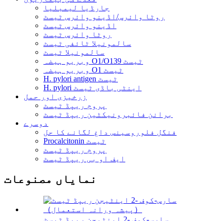
جارڈیا لیمبلیا
روٹا وائرس/اڈینو وائرس ٹیسٹ
اڈینو وائرس ٹیسٹ
روٹا وائرس ٹیسٹ
سالمونیلا ٹائفی ٹیسٹ
سالمونیلا ٹیسٹ
وبریو ہیضہ O1/O139 ٹیسٹ
وبریو ہیضہ O1 ٹیسٹ
H. pylori antigen ٹیسٹ
H. pylori اینٹی باڈی ٹیسٹ
زرخیزی اور حمل
پروم ریپڈ ٹیسٹ
برانن فائبرونیکٹین ریپڈ ٹیسٹ
دوسرے
فنگل فلوروسینس داغ لگانے کا حل
Procalcitonin ٹیسٹ
پروم ریپڈ ٹیسٹ
ایف او بی ریپڈ ٹیسٹ
نمایاں مصنوعات
سارس-کوف -2 اینٹیجن ریپڈ ٹیسٹ