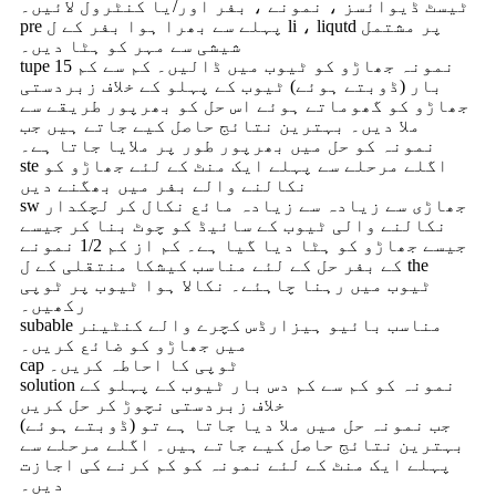
ٹیسٹ ڈیوائسز ، نمونے ، بفر اور/یا کنٹرول لائیں۔
pre پہلے سے بھرا ہوا بفر کے ل li ، liqutd پر مشتمل
شیشی سے مہر کو ہٹا دیں۔
tupe نمونہ جھاڑو کو ٹیوب میں ڈالیں۔ کم سے کم 15
بار (ڈوبتے ہوئے) ٹیوب کے پہلو کے خلاف زبردستی
جھاڑو کو گھوماتے ہوئے اس حل کو بھرپور طریقے سے
ملا دیں۔ بہترین نتائج حاصل کیے جاتے ہیں جب
نمونہ کو حل میں بھرپور طور پر ملایا جاتا ہے۔
ste اگلے مرحلے سے پہلے ایک منٹ کے لئے جھاڑو کو
نکالنے والے بفر میں بھگنے دیں
sw جھاڑی سے زیادہ سے زیادہ مائع نکال کر لچکدار
نکالنے والی ٹیوب کے سائیڈ کو چوٹ بنا کر جیسے
جیسے جھاڑو کو ہٹا دیا گیا ہے۔ کم از کم 1/2 نمونے
کے بفر حل کے لئے مناسب کیشکا منتقلی کے ل the
ٹیوب میں رہنا چاہئے۔ نکالا ہوا ٹیوب پر ٹوپی
رکھیں۔
subable مناسب بائیو ہیزارڈس کچرے والے کنٹینر
میں جھاڑو کو ضائع کریں۔
cap ٹوپی کا احاطہ کریں۔
solution نمونہ کو کم سے کم دس بار ٹیوب کے پہلو کے
خلاف زبردستی نچوڑ کر حل کریں
(ڈوبتے ہوئے) جب نمونہ حل میں ملا دیا جاتا ہے تو
بہترین نتائج حاصل کیے جاتے ہیں۔ اگلے مرحلے سے
پہلے ایک منٹ کے لئے نمونہ کو کم کرنے کی اجازت
دیں۔