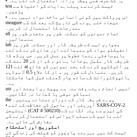
• یہ کٹ صرف طبی پیشہ ورانہ استعمال کے لئے ہے۔
test ٹیسٹ کرنے سے پہلے ہدایات کو احتیاط سے
پڑھیں۔
• اس پروڈکٹ میں کوئی انسانی ماخذ مواد نہیں ہے۔
meagure میعاد ختم ہونے کی تاریخ کے بعد کٹ کے
مندرجات کا استعمال نہ کریں۔
all تمام نمونوں کو ممکنہ طور پر متعدی طور پر
سنبھالیں۔
lab معیاری لیب کے طریقہ کار اور ممکنہ طور پر
انفیکٹو مواد کو سنبھالنے اور ضائع کرنے کے لئے
بایوسافٹی رہنما خطوط پر عمل کریں۔ جب پرکھ کا
طریقہ کار مکمل ہوجاتا ہے تو ، کم از کم 20 منٹ کے
لئے 121 at پر آٹوکلیو کرنے کے بعد نمونوں کو ضائع
کریں۔ متبادل کے طور پر ، ان کا علاج 0.5 ٪ سوڈیم
ہائپوکلورائٹ کے ساتھ چار گھنٹے قبل کیا جاسکتا
ہے۔
ass اسیس انجام دیتے وقت منہ سے پپیٹ ری ایجنٹ اور
تمباکو نوشی یا کھانا نہ لگائیں۔
the پورے طریقہ کار کے دوران دستانے پہنیں۔
• آپریٹر اور ماحول کی حفاظت کے لئے SARS-COV-2
اینٹیجن (CAT # 500210) کی تیزی سے پتہ لگانے کے
لئے بائیو کے سسٹم ڈیوائس کو استعمال کرنے کی
سفارش کی جاتی ہے۔
اسٹوریج اور استحکام
ٹیسٹ کٹ میں مہربند پاؤچوں کو شیلف کی زندگی کی