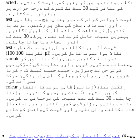
acted نکلے ہوئے نمونوں کو بغیر کسی ٹیسٹ کے نتیجے
کو متاثر کیے 30 منٹ تک کمرے کے درجہ حرارت پر
برقرار رہ سکتا ہے۔
test ٹیسٹ ڈیوائس کو اس کے مہر بند پاؤچ سے ہٹا دیں
، اور اسے صاف ، سطح کی سطح پر رکھیں۔ مریض یا
کنٹرول کی شناخت کے ساتھ آلہ کا لیبل لگائیں۔
بہترین نتیجہ حاصل کرنے کے لئے ، پرکھ 30 منٹ کے
اندر انجام دیا جانا چاہئے۔
test ٹیسٹ آلہ پر نکالنے والی ٹیوب سے 3 قطرے
(تقریبا 100 100 µl) نکالا ہوا نمونہ شامل کریں۔
sample نمونے کے کنویں میں ہوا کے بلبلوں کو
پھنسانے سے گریز کریں ، اور مشاہدے کی کھڑکی میں
کوئی حل مت چھوڑیں۔ جیسے جیسے ٹیسٹ کام کرنا
شروع ہوتا ہے ، آپ کو جھلی کے اس پار رنگین حرکت
نظر آئے گی۔
colear رنگین بینڈ (زبانیں) ظاہر ہونے کا انتظار
کریں۔ نتیجہ 15 منٹ پر بصری کے ذریعہ پڑھنا
چاہئے۔ 30 منٹ کے بعد نتیجہ کی ترجمانی نہ کریں۔
مناسب بائیو ہیزارڈوس کچرے کنٹینر میں استعمال
شدہ نکالنے والی نلیاں اور ٹیسٹ ڈیوائسز کو ضائع
کریں۔
پچھلا:
تھوک کے لئے سارس کوف -2 اینٹیجن ریپڈ ٹیسٹ