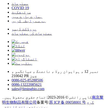
مصنوعات
COVID 19
سرٹیفکیٹ
ہمارے بارے میں
ہم سے رابطہ کریں
پروڈکٹ ڈیمو
مصنوعات کی معلومات
نمبر 12 ، ہوایوان روڈ ، نانجنگ ، جیانگسو ،
210042 PR چین
0086-025-85288506
0086-13222085621
sales@limingbio.com
南京黎
کاپی رائٹس © 2016-2023: تمام حقوق محفوظ ہیں۔
گرم
苏 ICP 备 09058001 号
备案号:
明生物制品有限公司
مصنوعات
-
سائٹ کا نقشہ