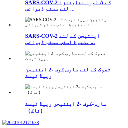
SARS-COV-2 اور انفلوئنزا A کے
لئے سسٹم ڈیوائس ...
SARS-COV-2 اینٹیجن کے لئے
مضبوط اسٹپ سسٹم ڈیوائس ...
تھوک کے لئے سارس کوف -2 اینٹیجن
ریپڈ ٹیسٹ
سارس-کوف -2 اینٹیجن ریپڈ ٹیسٹ
（ناک）