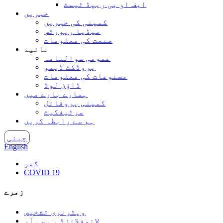
ایف او بی ریپڈ ٹیسٹ
خبریں
کمپنی کی خبریں
میڈیا رپورٹس
صنعت کی معلومات
تائید
عمومی سوالنامہ
پروڈکٹ ڈیمو
مصنوعات کی معلومات
ڈاؤن لوڈ
ہمارے بارے میں
کمپنی پروفائل
سرٹیفکیٹ
ہم سے رابطہ کریں
چینی
English
گھر
COVID 19
زمرے
ویٹرنری تشخیص
لائوفلائزڈ پی سی آر