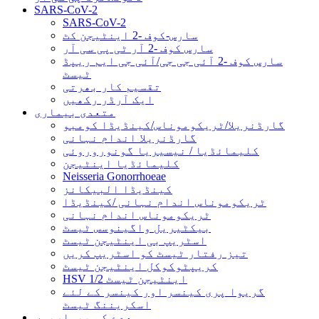
SARS-CoV-2
SARS-CoV-2
سارس-کوف -2 اینٹیجن کٹ
سارس کوف -2 آر ٹی پی سی آر
سارس کوف -2 آئی جی جی/آئی جی ایم ریپڈ
ٹیسٹ
تقسیم کار بھرتی
ایک آرڈر رکھیں
متعدی بیماری
گارڈنریلا/ٹریکوموناس/کینڈیڈا کومبو
گارڈنریلا اندام نہانی
کلیمائڈیا / نیسیریا گونوروروئی
کلیمائڈیا اینٹیجن
Neisseria Gonorrhoeae
کینڈیڈا البیکانز
ٹریکوموناس اندام نہانی /کینڈیڈا
ٹریکوموناس اندام نہانی
بیکٹیریل واگینوسس ٹیسٹ
اسٹریپ بی اینٹیجن ٹیسٹ
تیز رفتار ٹیسٹ کو اسٹریپ کریں
کریپٹوکوکل اینٹیجن ٹیسٹ
HSV 1/2 اینٹیجن ٹیسٹ
گریوا پری کینسر اور کینسر کے لئے
اسکریننگ ٹیسٹ
معدے کی بیماریوں