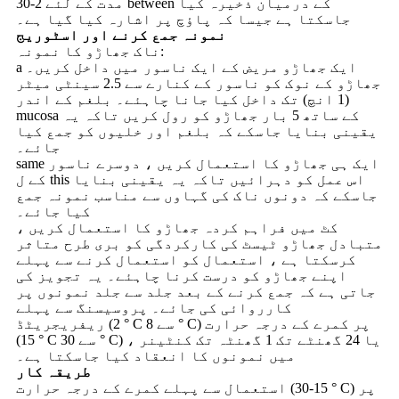
مدت کے لئے 2-30 between کے درمیان ذخیرہ کیا
جاسکتا ہے جیسا کہ پاؤچ پر اشارہ کیا گیا ہے۔
نمونہ جمع کرنے اور اسٹوریج
ناک جھاڑو کا نمونہ:
a ایک جھاڑو مریض کے ایک ناسور میں داخل کریں۔
جھاڑو کے نوک کو ناسور کے کنارے سے 2.5 سینٹی میٹر
(1 انچ) تک داخل کیا جانا چاہئے۔ بلغم کے اندر
mucosa کے ساتھ 5 بار جھاڑو کو رول کریں تاکہ یہ
یقینی بنایا جاسکے کہ بلغم اور خلیوں کو جمع کیا
جائے۔
same ایک ہی جھاڑو کا استعمال کریں ، دوسرے ناسور
کے ل this اس عمل کو دہرائیں تاکہ یہ یقینی بنایا
جاسکے کہ دونوں ناک کی گہاوں سے مناسب نمونہ جمع
کیا جائے۔
کٹ میں فراہم کردہ جھاڑو کا استعمال کریں ،
متبادل جھاڑو ٹیسٹ کی کارکردگی کو بری طرح متاثر
کرسکتا ہے ، استعمال کو استعمال کرنے سے پہلے
اپنے جھاڑو کو درست کرنا چاہئے۔ یہ تجویز کی
جاتی ہے کہ جمع کرنے کے بعد جلد سے جلد نمونوں پر
کارروائی کی جائے۔ پروسیسنگ سے پہلے
ریفریجریٹڈ (2 ° C سے 8 ° C) پر کمرے کے درجہ حرارت
(15 ° C سے 30 ° C) ، یا 24 گھنٹے تک 1 گھنٹہ تک کنٹینر
میں نمونوں کا انعقاد کیا جاسکتا ہے۔
طریقہ کار
استعمال سے پہلے کمرے کے درجہ حرارت (15-30 ° C) پر