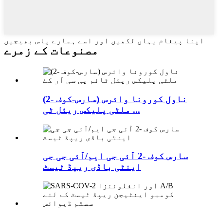
اپنا پیغام یہاں لکھیں اور اسے ہمارے پاس بھیجیں
مصنوعات کے زمرے
ناول کورونا وائرس (سارس-کوف -2)
ملٹی پلیکس ریئل ٹی ...
سارس کوف -2 آئی جی ایم/آئی جی جی
اینٹی باڈی ریپڈ ٹیسٹ