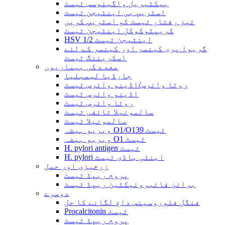
بیکٹیریل واگینوسس ٹیسٹ
اسٹریپ بی اینٹیجن ٹیسٹ
تیز رفتار ٹیسٹ کو اسٹریپ کریں
کریپٹوکوکل اینٹیجن ٹیسٹ
HSV 1/2 اینٹیجن ٹیسٹ
گریوا پری کینسر اور کینسر کے لئے
اسکریننگ ٹیسٹ
معدے کی بیماریوں
جارڈیا لیمبلیا
روٹا وائرس/اڈینو وائرس ٹیسٹ
اڈینو وائرس ٹیسٹ
روٹا وائرس ٹیسٹ
سالمونیلا ٹائفی ٹیسٹ
سالمونیلا ٹیسٹ
وبریو ہیضہ O1/O139 ٹیسٹ
وبریو ہیضہ O1 ٹیسٹ
H. pylori antigen ٹیسٹ
H. pylori اینٹی باڈی ٹیسٹ
زرخیزی اور حمل
پروم ریپڈ ٹیسٹ
برانن فائبرونیکٹین ریپڈ ٹیسٹ
دوسرے
فنگل فلوروسینس داغ لگانے کا حل
Procalcitonin ٹیسٹ
پروم ریپڈ ٹیسٹ