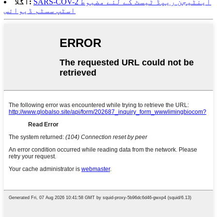
SARS-COV-2 اینٹیجن ریپڈ ٹیسٹ کے لئے مضبوط
اگلا:
اسٹپ سسٹم ڈیوائس